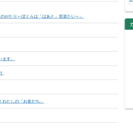
ものがたり～ぼくらは「はあと」音楽たい～』
います。
う
！わたしの「お友だち」