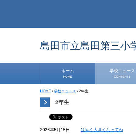
島田市立島田第三小
ホーム
学校ニュース
HOME
CONTENTS
HOME
›
学校ニュ―ス
›
2年生
学校から
安心・安全
1年生
2年生
3年生
4年生
5年生
6年生
事務・保健室から
児童会・部活から
研修
小中連携事業
その他
2年生
はやく大きくなってね
2026年5月15日