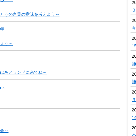
2
３
とうの言葉の意味を考えよう～
2
今
年
2
ょう～
1
2
神
はあとランドに来てね～
2
神
品～
2
３
2
1
2
会～
令