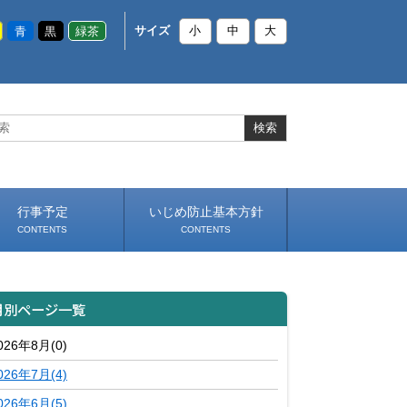
青
黒
緑茶
サイズ
小
中
大
行事予定
いじめ防止基本方針
CONTENTS
CONTENTS
月別ページ一覧
026年8月(0)
026年7月(4)
026年6月(5)