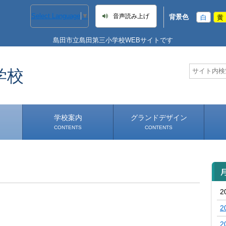
Select Language
▼
音声読み上げ
背景色
白
黄
島田市立島田第三小学校WEBサイトです
学校
学校案内
グランドデザイン
CONTENTS
CONTENTS
学校長あいさつ
学校へのアクセス
2
2
2