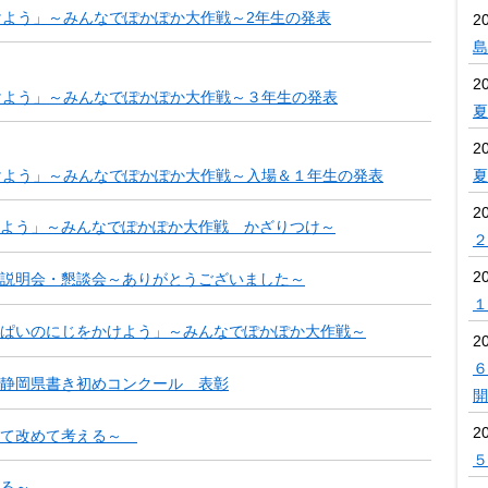
よう」～みんなでぽかぽか大作戦～2年生の発表
2
島
2
けよう」～みんなでぽかぽか大作戦～３年生の発表
夏
2
夏
けよう」～みんなでぽかぽか大作戦～入場＆１年生の発表
2
よう」～みんなでぽかぽか大作戦 かざりつけ～
２
2
説明会・懇談会～ありがとうございました～
１
ぱいのにじをかけよう」～みんなでぽかぽか大作戦～
2
６
静岡県書き初めコンクール 表彰
開
2
いて改めて考える～
５
もる～