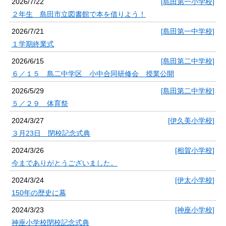
2026/7/22
[島田第一小学校]
２年生 島田市立図書館で本を借りよう！
2026/7/21
[島田第一中学校]
１学期終業式
2026/6/15
[島田第二中学校]
６／１５ 島二中学区 小中合同研修会 授業公開
2026/5/29
[島田第二中学校]
５／２９ 体育祭
2024/3/27
[伊久美小学校]
３月23日 閉校記念式典
2024/3/26
[相賀小学校]
今までありがとうございました。
2024/3/24
[伊太小学校]
150年の歴史に幕
2024/3/23
[神座小学校]
神座小学校閉校記念式典