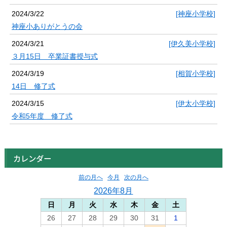
2024/3/22
[神座小学校]
神座小ありがとうの会
2024/3/21
[伊久美小学校]
３月15日 卒業証書授与式
2024/3/19
[相賀小学校]
14日 修了式
2024/3/15
[伊太小学校]
令和5年度 修了式
カレンダー
前の月へ
今月
次の月へ
2026年8月
日
月
火
水
木
金
土
26
27
28
29
30
31
1