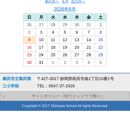
前の月へ
今月
次の月へ
2026年8月
日
月
火
水
木
金
土
26
27
28
29
30
31
1
2
3
4
5
6
7
8
9
10
11
12
13
14
15
16
17
18
19
20
21
22
23
24
25
26
27
28
29
30
31
1
2
3
4
5
島田市立島田第
〒427-0017 静岡県島田市南1丁目10番1号
三小学校
TEL：0547-37-2426
サイトポリシー（別ウインドウで開く）
Copyright © 2017 Shimada School All rights Reserved.