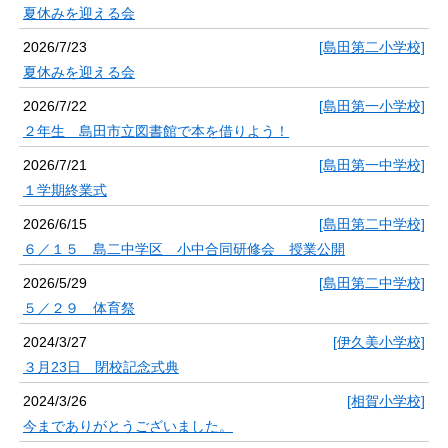
夏休みを迎える会
2026/7/23
[島田第二小学校]
夏休みを迎える会
2026/7/22
[島田第一小学校]
２年生 島田市立図書館で本を借りよう！
2026/7/21
[島田第一中学校]
１学期終業式
2026/6/15
[島田第二中学校]
６／１５ 島二中学区 小中合同研修会 授業公開
2026/5/29
[島田第二中学校]
５／２９ 体育祭
2024/3/27
[伊久美小学校]
３月23日 閉校記念式典
2024/3/26
[相賀小学校]
今までありがとうございました。