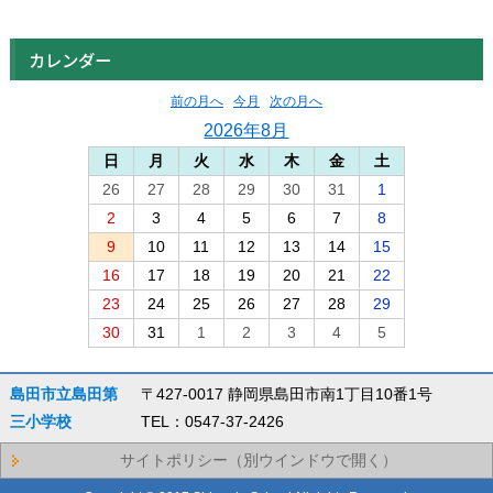
カレンダー
前の月へ
今月
次の月へ
2026年8月
日
月
火
水
木
金
土
26
27
28
29
30
31
1
2
3
4
5
6
7
8
9
10
11
12
13
14
15
16
17
18
19
20
21
22
23
24
25
26
27
28
29
30
31
1
2
3
4
5
島田市立島田第
〒427-0017 静岡県島田市南1丁目10番1号
三小学校
TEL：0547-37-2426
サイトポリシー（別ウインドウで開く）