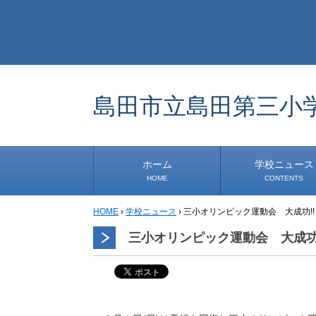
島田市立島田第三小
ホーム
学校ニュース
HOME
CONTENTS
HOME
›
学校ニュース
›
三小オリンピック運動会 大成功!
学校から
安心・安全
1年生
2年生
3年生
4年生
5年生
6年生
事務・保健室から
児童会・部活から
研修
小中連携事業
その他
三小オリンピック運動会 大成功