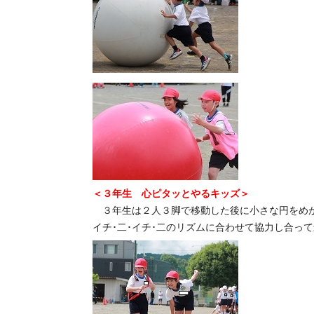
＜３年生 心ピタッとやるキッズ＞
３年生は２人３脚で移動した後に小さな円をめ
イチ･二･イチ･二のリズムに合わせて協力し合っ