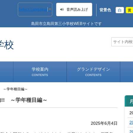
Select Language
▼
音声読み上げ
背景色
白
黄
島田市立島田第三小学校WEBサイトです
学校
学校案内
グランドデザイン
CONTENTS
CONTENTS
! ～学年種目編～
学校長あいさつ
学校へのアクセス
!! ～学年種目編～
2
2
2025年6月4日
2