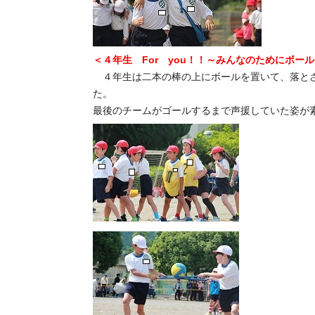
＜４年生 For you！！～みんなのためにボール
４年生は二本の棒の上にボールを置いて、落とさ
た。
最後のチームがゴールするまで声援していた姿が