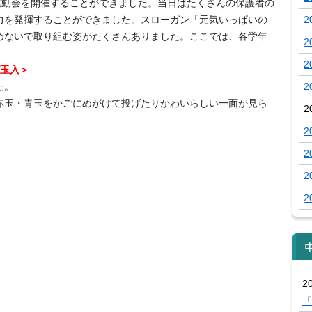
運動会を開催することができました。当日はたくさんの保護者の
力を発揮することができました。スローガン「元気いっぱいの
2
めないで取り組む姿がたくさんありました。ここでは、各学年
2
2
グ玉入＞
た。
2
赤玉・青玉をかごにめがけて投げたりかわいらしい一面が見ら
2
2
2
2
2
20
「