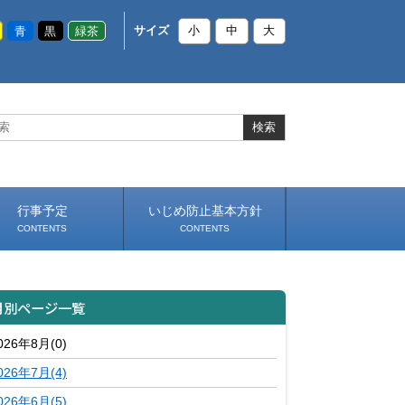
青
黒
緑茶
サイズ
小
中
大
行事予定
いじめ防止基本方針
CONTENTS
CONTENTS
月別ページ一覧
026年8月(0)
026年7月(4)
026年6月(5)