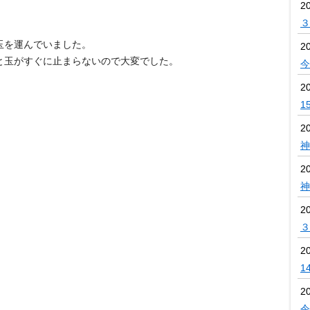
2
３
玉を運んでいました。
2
と玉がすぐに止まらないので大変でした。
今
2
1
2
神
2
神
2
３
2
1
2
令