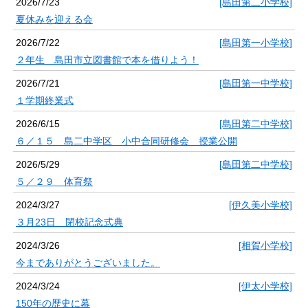
2026/7/23
[島田第二小学校]
夏休みを迎える会
2026/7/22
[島田第一小学校]
２年生 島田市立図書館で本を借りよう！
2026/7/21
[島田第一中学校]
１学期終業式
2026/6/15
[島田第二中学校]
６／１５ 島二中学区 小中合同研修会 授業公開
2026/5/29
[島田第二中学校]
５／２９ 体育祭
2024/3/27
[伊久美小学校]
３月23日 閉校記念式典
2024/3/26
[相賀小学校]
今までありがとうございました。
2024/3/24
[伊太小学校]
150年の歴史に幕