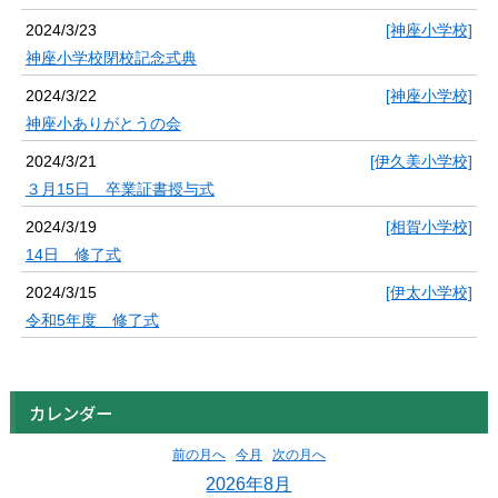
2024/3/23
[神座小学校]
神座小学校閉校記念式典
2024/3/22
[神座小学校]
神座小ありがとうの会
2024/3/21
[伊久美小学校]
３月15日 卒業証書授与式
2024/3/19
[相賀小学校]
14日 修了式
2024/3/15
[伊太小学校]
令和5年度 修了式
カレンダー
前の月へ
今月
次の月へ
2026年8月