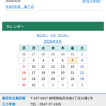
2024/3/15
[伊太小学校]
令和5年度 修了式
カレンダー
前の月へ
今月
次の月へ
2026年8月
日
月
火
水
木
金
土
26
27
28
29
30
31
1
2
3
4
5
6
7
8
9
10
11
12
13
14
15
16
17
18
19
20
21
22
23
24
25
26
27
28
29
30
31
1
2
3
4
5
島田市立島田第
〒427-0017 静岡県島田市南1丁目10番1号
三小学校
TEL：0547-37-2426