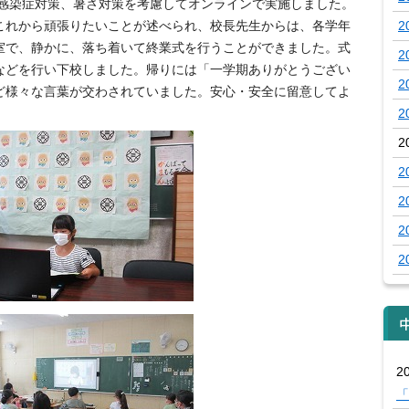
ナ感染症対策、暑さ対策を考慮してオンラインで実施しました。
これから頑張りたいことが述べられ、校長先生からは、各学年
2
室で、静かに、落ち着いて終業式を行うことができました。式
2
などを行い下校しました。帰りには「一学期ありがとうござい
2
ど様々な言葉が交わされていました。安心・安全に留意してよ
2
2
2
2
2
2
20
「