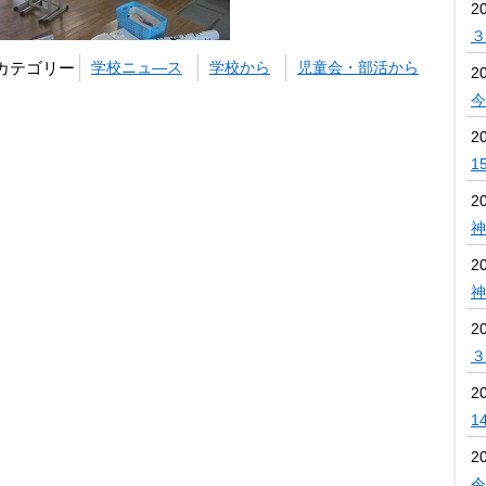
2
３
カテゴリー
学校ニュ―ス
学校から
児童会・部活から
2
今
2
1
2
神
2
神
2
３
2
1
2
令