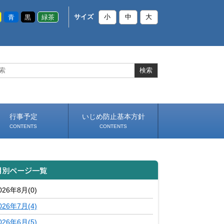
青
黒
緑茶
サイズ
小
中
大
行事予定
いじめ防止基本方針
CONTENTS
CONTENTS
月別ページ一覧
026年8月(0)
026年7月(4)
026年6月(5)