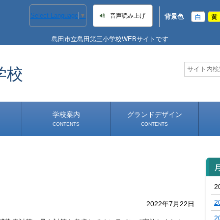
Select Language
▼
音声読み上げ
背景色
白
黄
島田市立島田第三小学校WEBサイトです
学校
学校案内
グランドデザイン
CONTENTS
CONTENTS
学校長あいさつ
学校へのアクセス
2
2
2022年7月22日
2