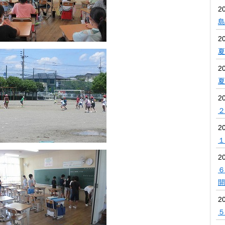
2
島
2
夏
2
夏
2
２
2
１
2
６
開
2
５