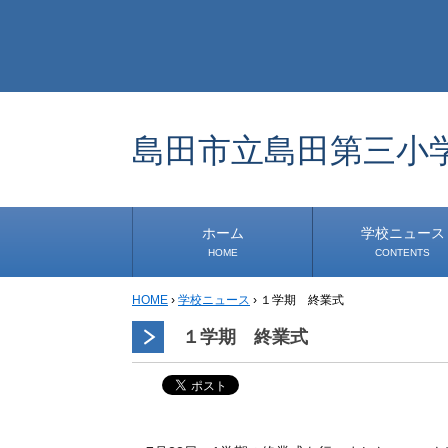
島田市立島田第三小
ホーム
学校ニュース
HOME
CONTENTS
HOME
›
学校ニュース
›
１学期 終業式
学校から
安心・安全
1年生
2年生
3年生
4年生
5年生
6年生
事務・保健室から
児童会・部活から
研修
小中連携事業
その他
１学期 終業式